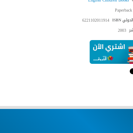
English Children Books
Paperback
دولي ISBN
6221102011914
شر
2003