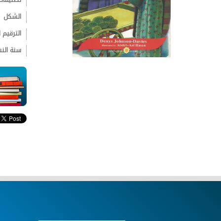
الشكل
الترقيم ال
سنة الن