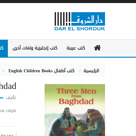
كتب عربية
كتب إنجليزية ولغات أخرى
كت
الرئيسية
كتب أطفال
English Children Books
hdad
تأليف:
es
at caliph
تصنيفات