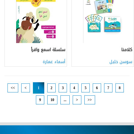
كلامنا
سلسلة اسمع واقرأ
سوسن خليل
أسماء عمارة
<<
<
1
2
3
4
5
6
7
8
9
10
...
>
>>