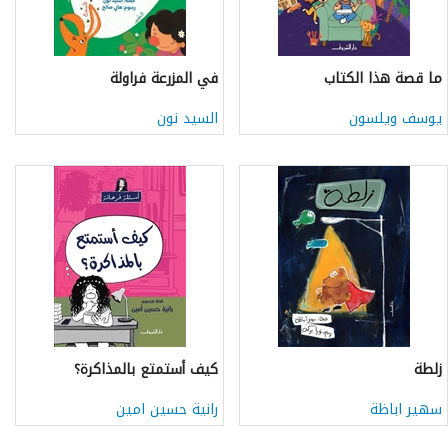
ما قصة هذا الكتاب
في المزرعة فراولة
يوسف ويلسون
السيد نون
زلطة
كيف أستمتع بالمذاكرة؟
سهير اباظة
رانية حسين امين