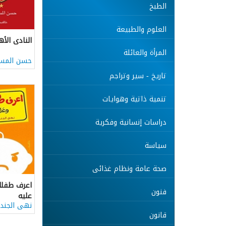
الطبخ
العلوم والطبيعة
النادى الأ
المرأة والعائلة
حسن المس
تاريخ - سير وتراجم
تنمية ذاتية وهوايات
دراسات إنسانية وفكرية
سياسة
صحة عامة ونظام غذائى
اعرف طفلك
فنون
عليه
نهى الجند
قانون