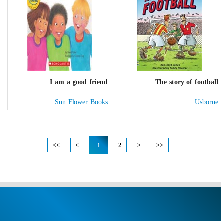
I am a good friend
The story of football
Sun Flower Books
Usborne
<<
<
1
2
>
>>