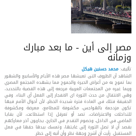
مصر إلى أين - ما بعد مبارك
وزمانه
تأليف:
محمد حسنين هيكل
الشاهد أن الظروف التى تعيشها مصر هذه الأيام والأسابيع والشهور
بما تموج به من أعراض الحيرة والجموح مما يشهده المجتمع المصري
وربما غيره من المجتمعات العربية مرجعه إلى هذه القضية بالتحديد،
وهي الانتقال من حدث الثورة اى الانفجار إلى الفعل أي البناء. وفي
الحقيقة فتلك في العادة فترة شديدة الخطر، لأن أحوال الأمم فيها
تكون مزدحمة بالهواجس، مكشوفة للمطامع، معرضة ومكشوفة
للتداخلات والاعتراضات، تصد أو تعرقل إذا استطاعت، لأن بقايا
الماضي في الداخل، وخصوم التقدم في الخارج، يحاربون آخر معاركهم
بقصد أن لا تصل الثورة إلى غايتها، وتمسك بيدها حقها في فعل
المستقبل. رأيت أن أشرح وجهة نظر وأن أنبه إلى خطر.