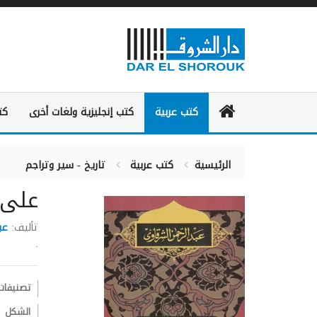
كتب عربية
كتب إنجليزية ولغات أخرى
كت
الرئيسية
كتب عربية
تاريخ - سير وتراجم
على إ
تأليف:
عب
.
تصنيفات
الشكل