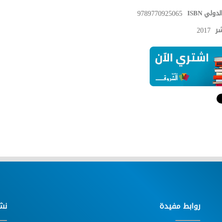
دولي ISBN
9789770925065
شر
2017
روابط مفيدة
نش