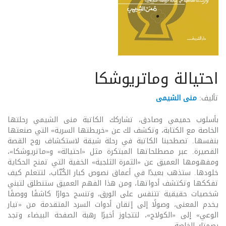
احتيالة وماتريوشكا
تأليف:
منى الشيمى
بأسلوب حميمي وصادق، تشاركك الكاتبة منى الشيمي رحلتها
الخاصة مع الكتابة، وتكشف لك عن «خريطتها السرية» التي صنعتها
بنفسها. تصطحبنا الكاتبة في رحلة شيقة لاستكشاف روح القصة
القصيرة. عبر مصطلحاتها المبتكرة مثل «احتيالة» و«ماتريوشكا»،
ومفهومها العميق عن «الثمرة الثلجية» الخفية التي تمنح الحكاية
خلودها. ستذهب بعيدًا في أعماق نصوص كبار الكُتّاب، لتتعلم كيف
تفككها وتكتشف أدواتها، ومن هذا الفهم العميق ستنطلق لتبني
شخصيات حقيقية تتنفس على الورق، وتنسج حوارًا كاشفًا ووصفًا
يخدم المعنى، وصولًا إلى إتقان أدوات السرد المتقدمة من «تيار
الوعي» إلى «الكولاج»، لتتجاوز أخيرًا رهبة الصفحة البيضاء وتجد
بصمتك الخاصة.