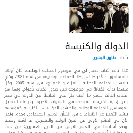
الدولة والكنيسة
تأليف:
طارق البشرى
هذا ثالث كتاب يصدر لي في موضوع الجماعة الوطنية، كان أولها
«المسلمون والأقباط في إطار الجماعة الوطنية» في سنة 1981، وكان
ثانيها «الجماعة الوطنية.. العـزلة والاندمـاج» في سنة 2005. وكلٌّ
منهما بدأت الكتابة في موضوعه قبل صدور الكتاب بأعوام. وهذا هو
الكتاب الثالث يجمع ما أظنه طرأ على العلاقة بين الدولة في مصر
وبين إدارة الكنيسة القبطية في السنوات الأخيرة، بمراعاة التمثيل
المؤسسي للجماعة الوطنية والظهور المؤسسي للكنيسة كمؤسسة
تنشد التعبير عن الأقباط لا في الشأن الديني الاعتقادي وحده. ونحن
الآن في العشر الأولى من القرن الواحد والعشرين، ما أشبه وضعنا
بوضع أسلافنا في العشر الأولى من القرن العشرين؛ من حيث
السيطرة الأجنبية على مقدرات السياسات الرسمية في كلا ظرفي