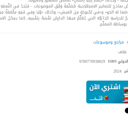
صَّة - وكذلك «يُشارُ إلَيْهِ بِالبَنانِ» بمعنَى مَشْهور ومَعْروف.
ُ نماذج للتعابير الاصطلاحية مُصَنَّفةً وَفْقَ الموضوعات - فَنَجدُ في النِّعمَةِ تعابيرَ
صَفا له الجَو» و«في بُحْبوحَةٍ مِنَ العيش»، وكذلك «وُلِدَ وفي فَمِهِ مِلْعَقَةٌ مِنْ
حُ للدراسةِ الذاتِيَّة التي يُعَلِّمُ فيها الدارِسُ نَفْسَهُ بِنَفْسِهِ، كما يمكن
بوساطة المعلِّم.
مراجع وموسوعات
غلاف
دولي ISBN
9789770938829
شر
2024