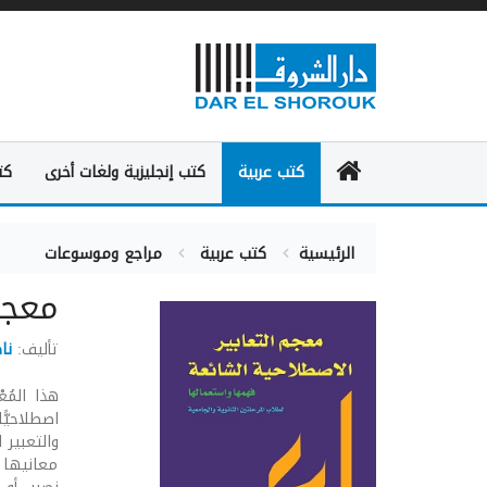
كتب عربية
كتب إنجليزية ولغات أخرى
كت
الرئيسية
كتب عربية
مراجع وموسوعات
معجم
تأليف:
نا
اصطلاحيًّ
والتعبير
معانيها منف