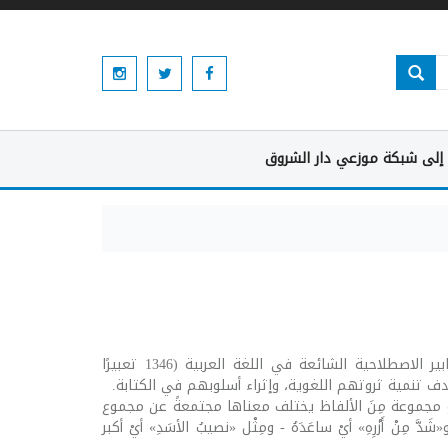
إلى شبكة موزعي دار الشروق
هذا المُعْجَمُ يَمُدُّ الدارسين العربَ، وغيرَ الناطقين بالعربية بذخيرة قيِّمة من التعابير الاصطلاحية الشائعة في اللغة العربية (1346 تعبيرًا
هدف تنمية ثروتهم اللغوية، وإثراء أسلوبهم في الكتابة.
و مجموعة مِنَ الألفاظ يختلف معناها مجتمعةً عن مجموع
و«شَدَّ مِنْ أَزْرِهِ» أيْ ساعَدَهُ - ومِثْل «نصيبُ الأسَدِ» أيْ أكبر