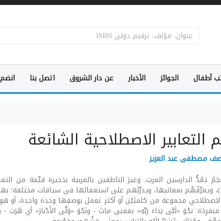
ب أطفال
الجوائز
الأخبار
عن دار الشروق
اتصل بنا
انضم 
 التعابير الاصطلاحية الشائعة
صف مصطفى عبد العزيز
ا)، ويعرِّفُهُم بمعانيها، ويدرِّبُهم على استعمالها في سياقات مختلفة؛ ب
 الاصطلاحي مجموعة من كلمتَيْن أو أكثر تعمل بوصفِها وحدة واحدة، أو ه
رِدَة: نحْوَ «لَبَّى نِداءَ رَبِّهِ» بمعنى ماتَ - ونَحْوَ «وَلَّى الأَدْبارَ» أي هَرَبَ - 