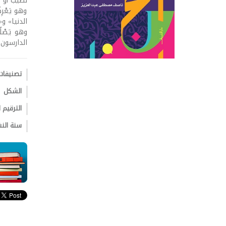
نصيب أو حِ
وهو يَعْرِض
الدنيا» و«
وهو يَصْلُ
الدارسون 
تصنيفات
الشكل
الترقيم ال
سنة الن