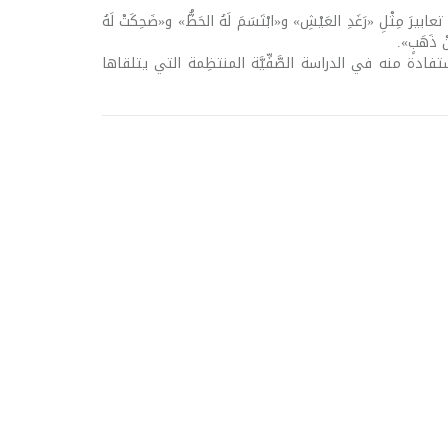
 مِثْلِ «رَغَدِ العَيْشِ» و«ابْتَسَمَ لَهُ الحَظُّ» و«ضَحِكَتْ لَهُ
 ذَهَبٍ».
ُ الاستفادة منه في الدراسة الصَّفِّيَّة المنتظِمة التي يتلقاها