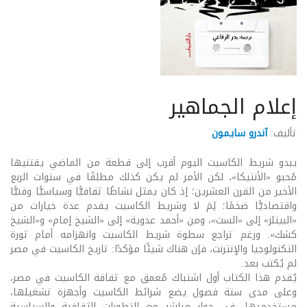
إعلام الجماهير
تأليف:
آندرو سايمون
يبدو شريط الكاسيت اليوم أقرب إلى قطعة من الماضي يقتنيها
مُحبو «الأنتيكا»، لكن الأمر لم يكن كذلك مطلقًا في سنوات الربع
الأخير من القرن العشرين؛ إذ كان يمثل نشاطًا ثقافيًّا وسياسيًّا وفنيًّا
واقتصاديًّا ضخمًا؛ لِمَ لا وشريط الكاسيت يقدم عدة خيارات من
«البيتلز» إلى «الست»، ومن «أحمد عدوية» إلى «الشيخ إمام» و«الشيخ
كشك». ورغم تراجع سطوة شريط الكاسيت وانهزامه أمام ثورة
التكنولوجيا والإنترنت، فإن هناك شيئًا مؤكدًا: تاريخ الكاسيت في مصر
لم يُكتب بعد.
يُقدم هذا الكتاب أول اشتباك مُعمق مع ثقافة الكاسيت في مصر،
وعلى مدى ستة فصول يضع شرائط الكاسيت وأجهزة تشغيلها،
مستخدميها، في حوار مباشر مع التطورات الثقافية والسياسية