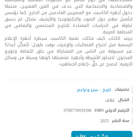
والاقتصادية والاجتماعية التي حدثت في القرن العشرين، متتبعًا
دخول أجهزة الكاسيت مع المصريين القادمين من الخارج، كما يؤسس
لتأصيل مهم حول الصوت والتكنولوجيا والأرشيف بشكل لم يسبق
تناوله في الدراسات المعتادة للتاريخ المجتمعي والثقافي في
المنطقة العربية.
يرصد الكتاب كيف فككت تقنية الكاسيت سيطرة أجهزة الإعلام
الرسمية قبل اختراع الفضائيات والإنترنت بوقت طويل؛ لتُمكِّن أعدادًا
غير مسبوقة من الناس من المشاركة في خلق الثقافة وتوزيع
المحتوى؛ لتتجاوز الأشرطة وأجهزة تشغيلها كونها وسيلة من وسائل
الترفيه؛ لتصبح عن حقٍّ «إعلام الجماهير».
تصنيفات
تاريخ - سير وتراجم
الشكل
غلاف
الترقيم الدولي ISBN
9789770939390
سنة النشر
2025