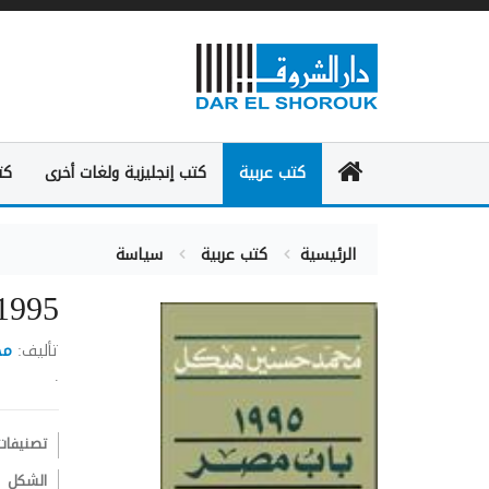
كتب عربية
كتب إنجليزية ولغات أخرى
كت
الرئيسية
كتب عربية
سياسة
1995 باب مصر إلى القرن الواحد والع
تأليف:
مح
.
تصنيفات
الشكل