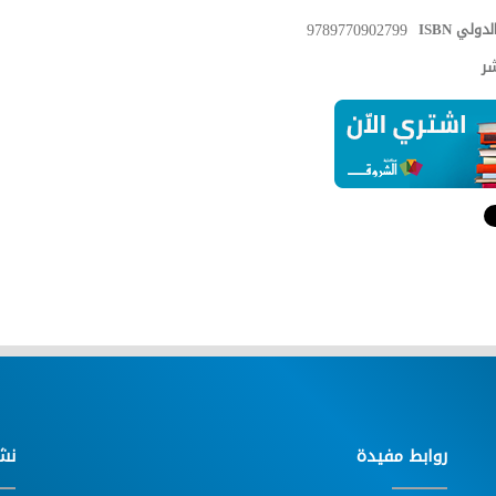
دولي ISBN
9789770902799
شر
روابط مفيدة
نش