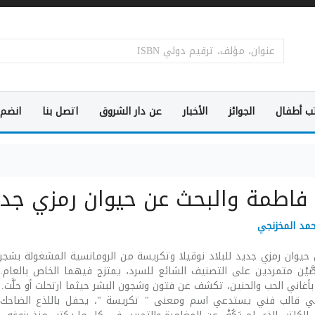
ب أطفال
الجوائز
الأخبار
عن دار الشروق
اتصل بنا
انضم 
و فاطمة والبحث عن حيوان رمزي جديد
مد المخزنجي
 حيوان رمزي جديد للبلاد نوڨيلا وتكريسة من الرومانسية المشغولة بشجن
صَّيْن متمردين على التصنيف الشائع للسرد، يمتزج فيهما الخاص بالعام. 
غاني الحب والحنين، تكشف عن فتون وشجون البشر حيثما ارتحلت أو حلَّت. 
 قالب فني يستدعي اسم ومعنى " تكريسة "، يحفل باللذع الضاحك، وا