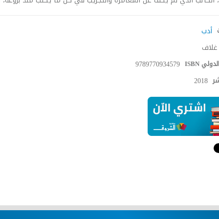
 الكاتب الذي لم يَكُفْ عن المغامرة والتجريب في كل ما يكتب منذ بزوغه، 
أدب
غلاف
دولي ISBN
9789770934579
شر
2018