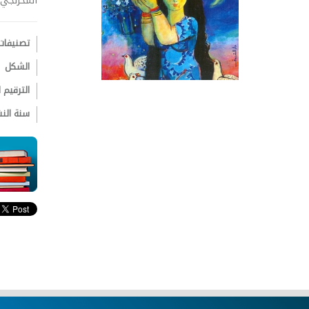
المخزنجي،
تصنيفات
الشكل
الترقيم ال
سنة الن