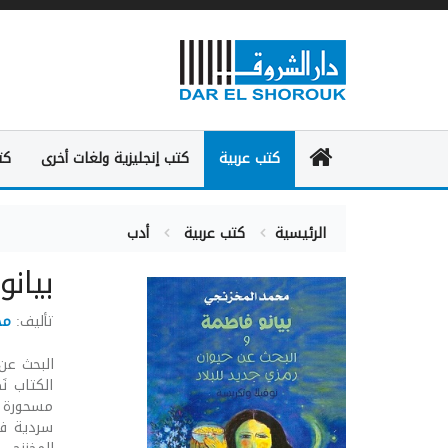
كتب عربية
كتب إنجليزية ولغات أخرى
كت
الرئيسية
كتب عربية
أدب
بيان
تأليف:
مح
البحث عن
الكتاب نَ
مسحورة بأ
سردية في