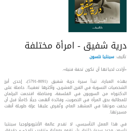
درية شفيق - امرأة مختلفة
تأليف:
سينثيا نلسون
«أرادت لحياتها أن تكون تحفة فنية».
بهذه العبارة، تبدأ سيرة درية شفيق (8091-5791)، إحدى أبرز
الشخصيات النسوية في القرن العشرين، وأكثرها تعقيدًا. حاصلة على
الدكتوراه من السوربون في الفلسفة، ومناضلة اقتحمت البرلمان
للمطالبة بحق المرأة في التصويت، وقائدة ألهمت جيلًا كاملًا قبل أن
يخفت صوتها في المشهد العام، وتُفرض عليها عزلة طويلة أنهت
مسيرتها.
في هذا العمل التأسيسي، لا تقدم عالمة الأنثروبولوجيا سينثيا
نلسون مجرد سيرة ذاتية، بل تقوم بعملية «تنقيب تاريخي» دقيقة،