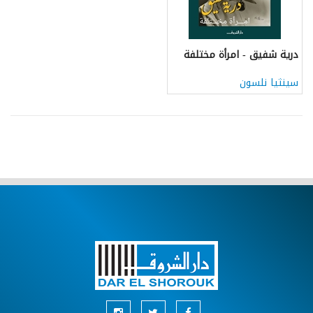
درية شفيق - امرأة مختلفة
سينثيا نلسون