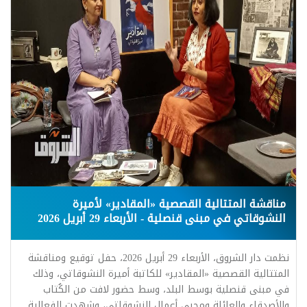
مناقشة المتتالية القصصية «المقادير» لأميرة
النشوقاتي في مبنى قنصلية - الأربعاء 29 أبريل 2026
نظمت دار الشروق، الأربعاء 29 أبريل 2026، حفل توقيع ومناقشة
المتتالية القصصية «المقادير» للكاتبة أميرة النشوقاتي، وذلك
في مبنى قنصلية بوسط البلد، وسط حضور لافت من الكُتاب
والأصدقاء والعائلة ومحبي أعمال النشوقاتي، وشهدت الفعالية