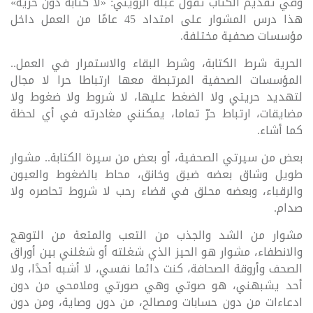
وفي تقديم الكتاب تقول عبلة الرويني: «لا كتابة دون حرية»
هذا درس المشوار على امتداد 45 عامًا من العمل داخل
مؤسسات صحفية مختلفة.
الحرية شرط الكتابة، وشرط البقاء والاستمرار في العمل..
المؤسسات الصحفية المرتبطة معها ارتباطا حرا لا مجال
لتهديد حريتي ولا الضغط عليها، لا شروط ولا ضغوط ولا
مضايقات، ارتباط حرّ تماما، يمكنني مغادرته في أي لحظة
كما أشاء.
بعض من سيرتي الصحفية، أو بعض من سيرة الكتابة.. مشوار
طويل وشاق بعضه ضيق وخانق، محاط بالضغوط والعيون
والرقباء، وبعضه محلق في قضاء رحب لا شروط تحاصره ولا
صدام.
مشوار من الشد والجذب من التعب والمتعة من التوهج
والانطفاء، مشوار هو الحيز الذي شغلته أو شغلني بين أوراق
الصحف وأروقة الصحافة، كنت دائما نفسي، لا أشبه أحدًا، ولا
أحد يشبهني، هو صوتي وهي صورتي وملامحي من دون
ادعاءات من دون حسابات ومصالح، من دون وصاية، ومن دون