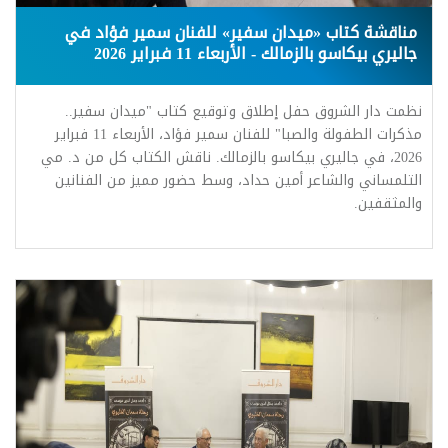
مناقشة كتاب «ميدان سفير» للفنان سمير فؤاد في
جاليري بيكاسو بالزمالك - الأربعاء 11 فبراير 2026
نظمت دار الشروق حفل إطلاق وتوقيع كتاب "ميدان سفير..
مذكرات الطفولة والصبا" للفنان سمير فؤاد، الأربعاء 11 فبراير
2026، في جاليري بيكاسو بالزمالك. ناقش الكتاب كل من د. مي
التلمساني والشاعر أمين حداد، وسط حضور مميز من الفنانين
والمثقفين.