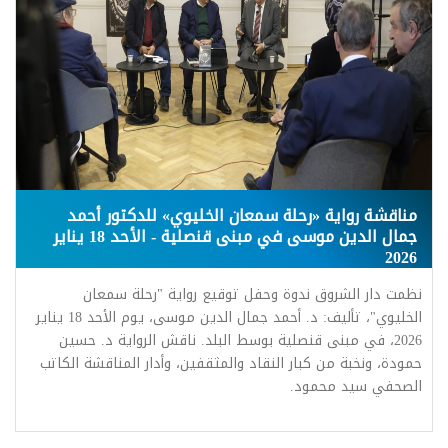
مناقشة رواية «رحلة سمعان الخليوي» للدكتور أحمد
جمال الدين موسى في مبنى قنصلية - الأحد 18 يناير
2026
نظمت دار الشروق ندوة وحفل توقيع رواية "رحلة سمعان
الخليوي"، تأليف: د. أحمد جمال الدين موسى، يوم الأحد 18 يناير
2026، في مبنى قنصلية بوسط البلد. ناقش الرواية د. حسين
حمودة، ونخبة من كبار النقاد والمثقفين، وأدار المناقشة الكاتب
الصحفي سيد محمود.